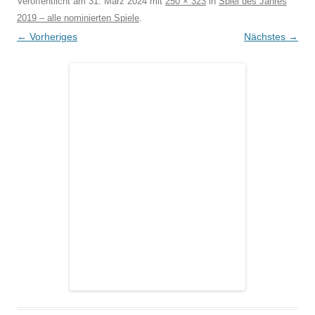
Veröffentlicht am
31. März 2024
mit
250 × 323
in
Spiel des Jahres
2019 – alle nominierten Spiele
.
← Vorheriges
Nächstes →