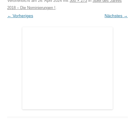
Veröffentlicht am
26. April 2024
mit
300 × 273
in
Spiel des Jahres
2018 – Die Nominierungen !
.
← Vorheriges
Nächstes →