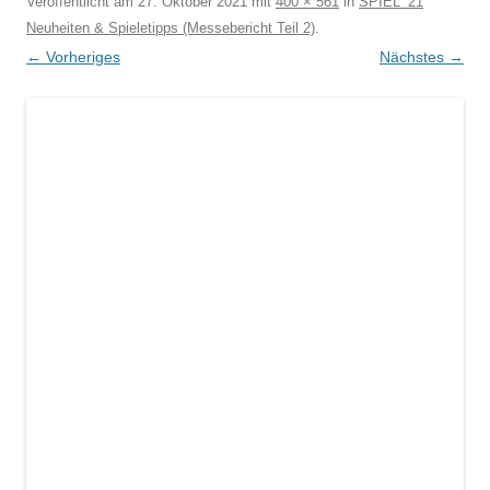
Veröffentlicht am
27. Oktober 2021
mit
400 × 561
in
SPIEL ’21
Neuheiten & Spieletipps (Messebericht Teil 2)
.
← Vorheriges
Nächstes →