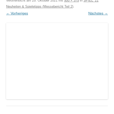
Veröffentlicht am
25. Oktober 2021
mit
500 × 375
in
SPIEL ’21
Neuheiten & Spieletipps (Messebericht Teil 2)
.
← Vorheriges
Nächstes →