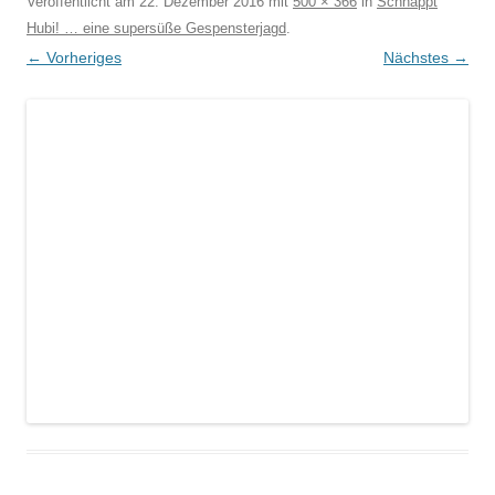
Veröffentlicht am
22. Dezember 2016
mit
500 × 366
in
Schnappt
Hubi! … eine supersüße Gespensterjagd
.
← Vorheriges
Nächstes →