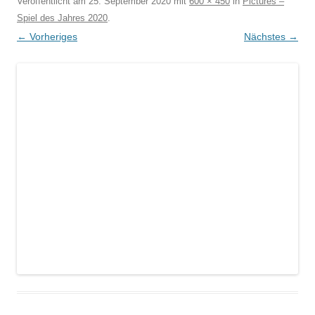
Veröffentlicht am
25. September 2020
mit
600 × 450
in
Pictures –
Spiel des Jahres 2020
.
← Vorheriges
Nächstes →