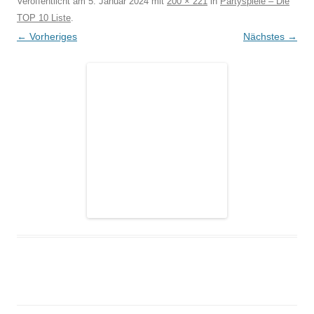
Veröffentlicht am
5. Januar 2024
mit
200 × 221
in
Partyspiele – Die
TOP 10 Liste
.
← Vorheriges
Nächstes →