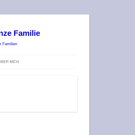
nze Familie
r Familien
ÜBER MICH
STADT-LAND-SPIELT 2025 – WIR
SIND (WIEDER) DABEI!
DEUFRINGER BRETTSPIEL-
TREFF
RATGEBER / BLOG