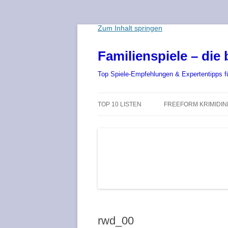
Zum Inhalt springen
Familienspiele – die 
Top Spiele-Empfehlungen & Expertentipps für
TOP 10 LISTEN
FREEFORM KRIMIDI
DIE BESTEN BRETTSPIELE 2025 –
AB 8 JAHRE – KINDER
DIE TOP 10 SPIELE-NEUHEITEN
EMPFOHLEN AB 12 J
DIE BESTEN KINDERSPIELE 2025
EMPFOHLEN AB 15 J
– BRETTSPIEL-NEUHEITEN FÜR
KINDER
EMPFOHLEN FÜR ER
DIE BESTEN SPIELE ZU ZWEIT
ONLINE SPIELE ÜBER
rwd_00
CHAT
DIE BESTEN KARTENSPIELE