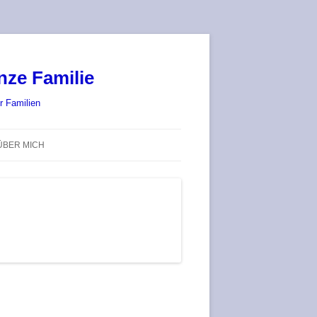
nze Familie
r Familien
ÜBER MICH
STADT-LAND-SPIELT 2025 – WIR
SIND (WIEDER) DABEI!
DEUFRINGER BRETTSPIEL-
TREFF
RATGEBER / BLOG