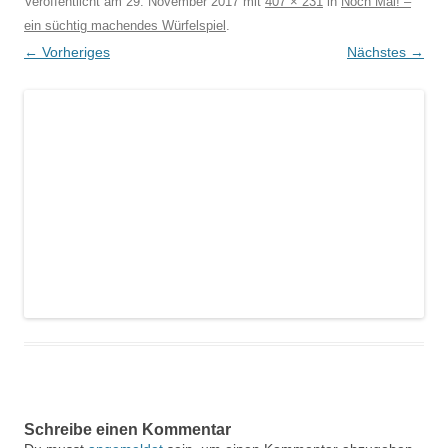
Veröffentlicht am
29. November 2017
mit
407 × 231
in
Noch Mal! –
ein süchtig machendes Würfelspiel
.
← Vorheriges
Nächstes →
Schreibe einen Kommentar