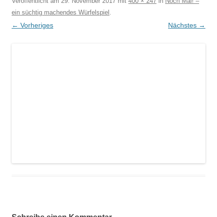
Veröffentlicht am
29. November 2017
mit
400 × 247
in
Noch Mal! –
ein süchtig machendes Würfelspiel
.
← Vorheriges
Nächstes →