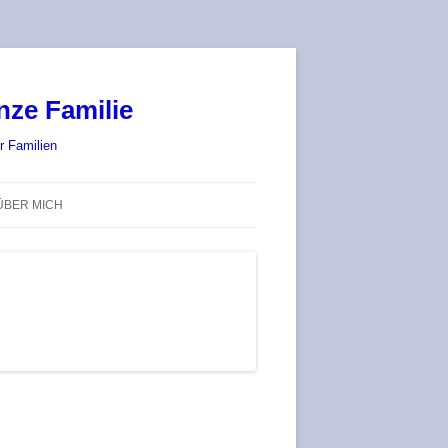
nze Familie
r Familien
ÜBER MICH
STADT-LAND-SPIELT 2025 – WIR
SIND (WIEDER) DABEI!
DEUFRINGER BRETTSPIEL-
TREFF
RATGEBER / BLOG