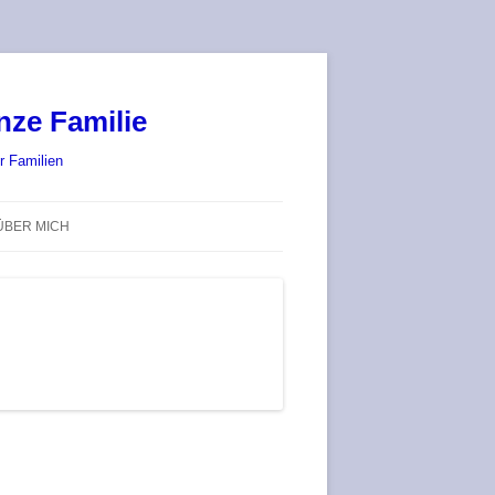
nze Familie
r Familien
ÜBER MICH
STADT-LAND-SPIELT 2025 – WIR
SIND (WIEDER) DABEI!
DEUFRINGER BRETTSPIEL-
TREFF
RATGEBER / BLOG