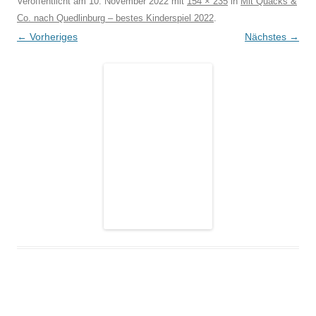
Veröffentlicht am
10. November 2022
mit
154 × 235
in
Mit Quacks &
Co. nach Quedlinburg – bestes Kinderspiel 2022
.
← Vorheriges
Nächstes →