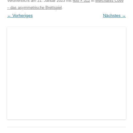
Veröffentlicht am
21. Januar 2023
mit
400 × 312
in
Merchants Cove
– das asymmetrische Brettspiel
.
← Vorheriges
Nächstes →