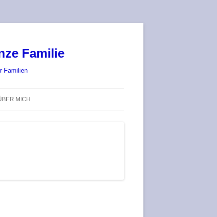
nze Familie
r Familien
ÜBER MICH
STADT-LAND-SPIELT 2025 – WIR
SIND (WIEDER) DABEI!
DEUFRINGER BRETTSPIEL-
TREFF
RATGEBER / BLOG