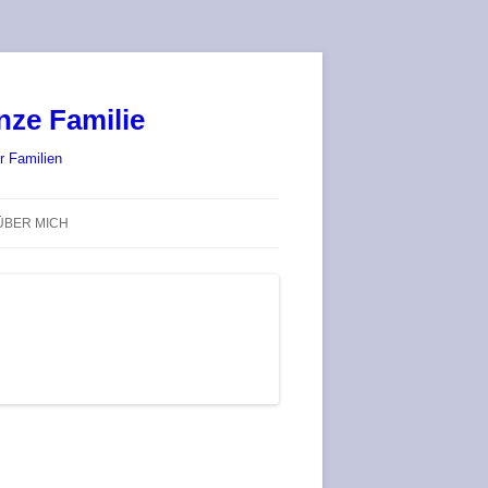
nze Familie
r Familien
ÜBER MICH
STADT-LAND-SPIELT 2025 – WIR
SIND (WIEDER) DABEI!
DEUFRINGER BRETTSPIEL-
TREFF
RATGEBER / BLOG