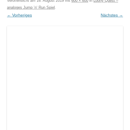
Veröffentlicht am
16. August 2019
mit
600 × 600
in
Loony Quest –
analoges Jump ’n‘ Run Spiel
.
← Vorheriges
Nächstes →