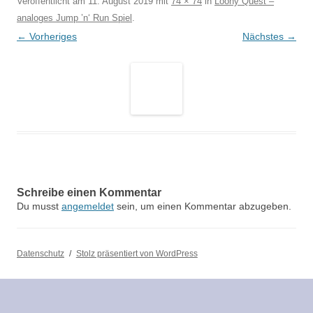
Veröffentlicht am
11. August 2019
mit
74 × 74
in
Loony Quest –
analoges Jump ’n‘ Run Spiel
.
← Vorheriges
Nächstes →
Schreibe einen Kommentar
Du musst
angemeldet
sein, um einen Kommentar abzugeben.
Datenschutz
Stolz präsentiert von WordPress