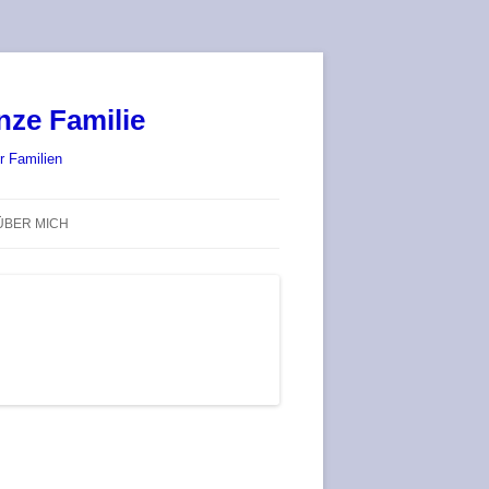
nze Familie
r Familien
ÜBER MICH
STADT-LAND-SPIELT 2025 – WIR
SIND (WIEDER) DABEI!
DEUFRINGER BRETTSPIEL-
TREFF
RATGEBER / BLOG