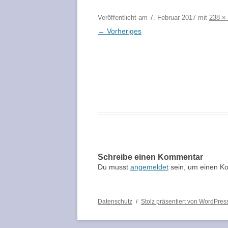
KRIMISPIELE – FAQ
Veröffentlicht am
7. Februar 2017
mit
238 ×
PARTYSPIELE – DIE TOP 10 LISTE
← Vorheriges
ZUSÄTZLICHE ROLLEN
TOP 10 – DIE BESTEN
WÜRFELSPIELE
KRIMISPIELE BLOG /
BRETTSPIELE FÜR ERWACHSENE
FREEFORMGAMES.D
PARTNERPROGRAM
SPIELE FÜR DIE GANZE FAMILIE
DIE BESTEN KINDERSPIELE
ALLER ZEITEN
DIE TOP 10 BRETTSPIELE
Schreibe einen Kommentar
KLASSIKER
Du musst
angemeldet
sein, um einen K
SPIELE MIT UND FÜR SENIOREN
HALLOWEEN SPIELE
Datenschutz
Stolz präsentiert von WordPres
SPIELE ZU OSTERN