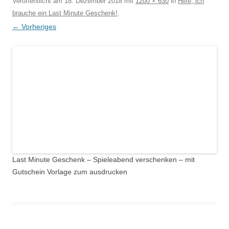
Veröffentlicht am
18. Dezember 2018
mit
1200 × 630
in
Hilfe, ich
brauche ein Last Minute Geschenk!
.
← Vorheriges
Last Minute Geschenk – Spieleabend verschenken – mit
Gutschein Vorlage zum ausdrucken