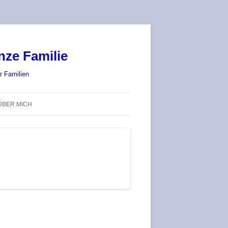
nze Familie
r Familien
ÜBER MICH
STADT-LAND-SPIELT 2025 – WIR
SIND (WIEDER) DABEI!
DEUFRINGER BRETTSPIEL-
TREFF
RATGEBER / BLOG