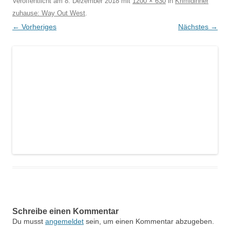
Veröffentlicht am
8. Dezember 2018
mit
1200 × 630
in
Krimidinner
zuhause: Way Out West
.
← Vorheriges
Nächstes →
Schreibe einen Kommentar
Du musst
angemeldet
sein, um einen Kommentar abzugeben.