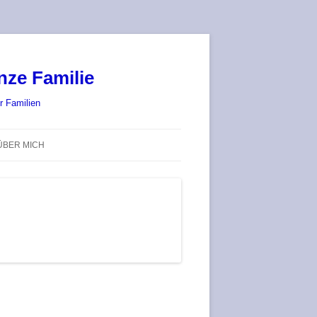
nze Familie
r Familien
ÜBER MICH
STADT-LAND-SPIELT 2025 – WIR
SIND (WIEDER) DABEI!
DEUFRINGER BRETTSPIEL-
TREFF
RATGEBER / BLOG