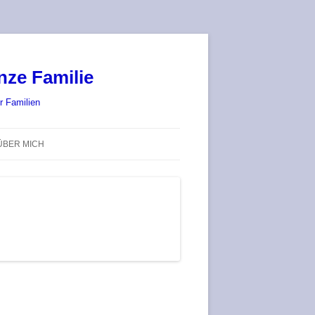
nze Familie
r Familien
ÜBER MICH
STADT-LAND-SPIELT 2025 – WIR
SIND (WIEDER) DABEI!
DEUFRINGER BRETTSPIEL-
TREFF
RATGEBER / BLOG