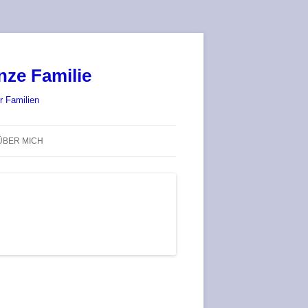
nze Familie
r Familien
ÜBER MICH
STADT-LAND-SPIELT 2025 – WIR
SIND (WIEDER) DABEI!
DEUFRINGER BRETTSPIEL-
TREFF
RATGEBER / BLOG