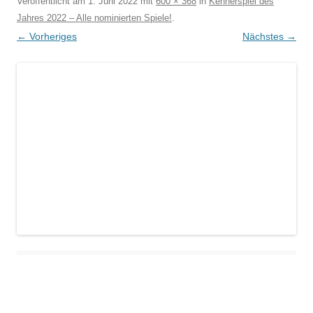
Veröffentlicht am
1. Juni 2022
mit
600 × 368
in
Kennerspiel des
Jahres 2022 – Alle nominierten Spiele!
.
← Vorheriges
Nächstes →