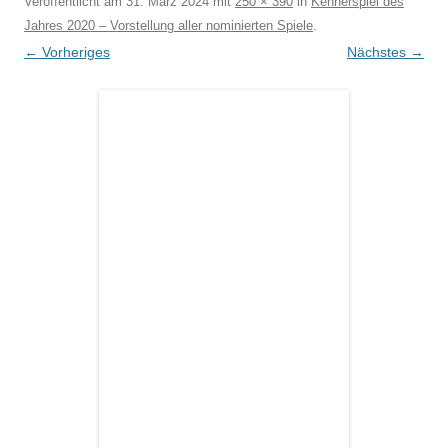
Veröffentlicht am
31. März 2024
mit
250 × 390
in
Kennerspiel des
Jahres 2020 – Vorstellung aller nominierten Spiele
.
← Vorheriges
Nächstes →