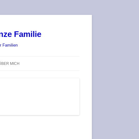
nze Familie
r Familien
ÜBER MICH
STADT-LAND-SPIELT 2025 – WIR
SIND (WIEDER) DABEI!
DEUFRINGER BRETTSPIEL-
TREFF
RATGEBER / BLOG