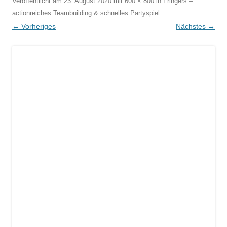
Veröffentlicht am
23. August 2020
mit
600 × 800
in
Fringers –
actionreiches Teambuilding & schnelles Partyspiel
.
← Vorheriges
Nächstes →