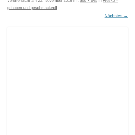
Veröffentlicht am
23. November 2016
mit
500 × 545
in
Fresko –
gehoben und geschmackvoll
.
Nächstes →