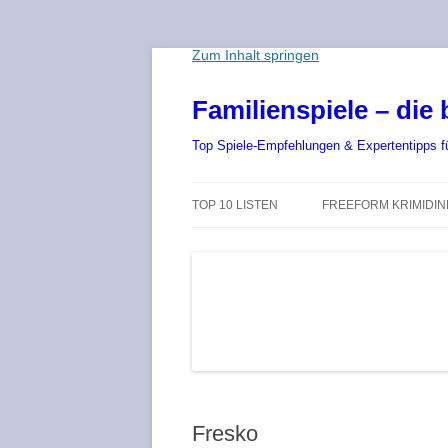
Zum Inhalt springen
Familienspiele – die 
Top Spiele-Empfehlungen & Expertentipps für
TOP 10 LISTEN
FREEFORM KRIMIDI
DIE BESTEN BRETTSPIELE 2025 –
AB 8 JAHRE – KINDER
DIE TOP 10 SPIELE-NEUHEITEN
EMPFOHLEN AB 12 J
DIE BESTEN KINDERSPIELE 2025
EMPFOHLEN AB 15 J
– BRETTSPIEL-NEUHEITEN FÜR
KINDER
EMPFOHLEN FÜR ER
DIE BESTEN SPIELE ZU ZWEIT
ONLINE SPIELE ÜBER
Fresko
CHAT
DIE BESTEN KARTENSPIELE