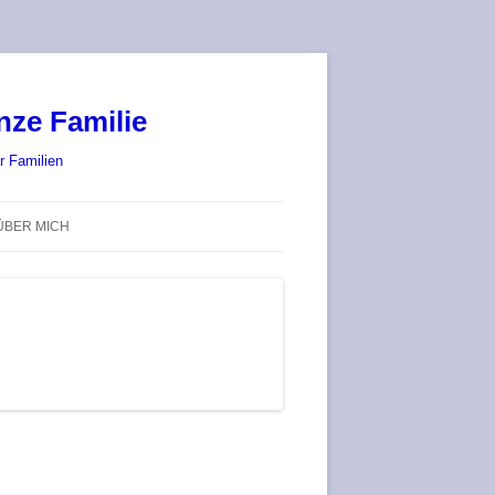
nze Familie
r Familien
ÜBER MICH
STADT-LAND-SPIELT 2025 – WIR
SIND (WIEDER) DABEI!
DEUFRINGER BRETTSPIEL-
TREFF
RATGEBER / BLOG