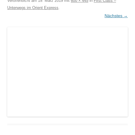
Veröffentlicht am
19. März 2019
mit
600 × 445
in
First Class –
Unterwegs im Orient Express
.
Nächstes →