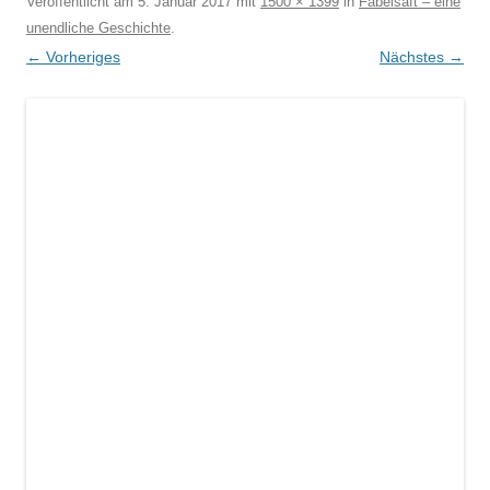
Veröffentlicht am
5. Januar 2017
mit
1500 × 1399
in
Fabelsaft – eine
unendliche Geschichte
.
← Vorheriges
Nächstes →