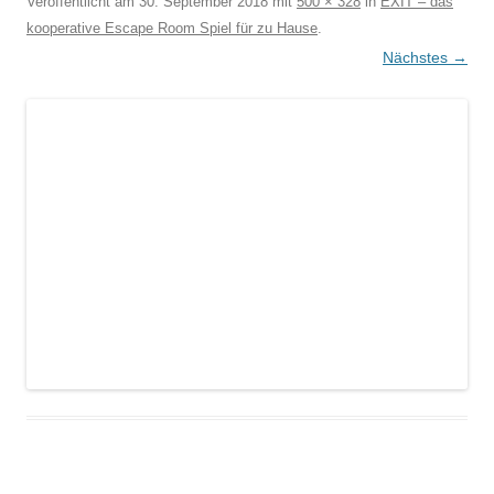
Veröffentlicht am
30. September 2018
mit
500 × 328
in
EXIT – das
kooperative Escape Room Spiel für zu Hause
.
Nächstes →