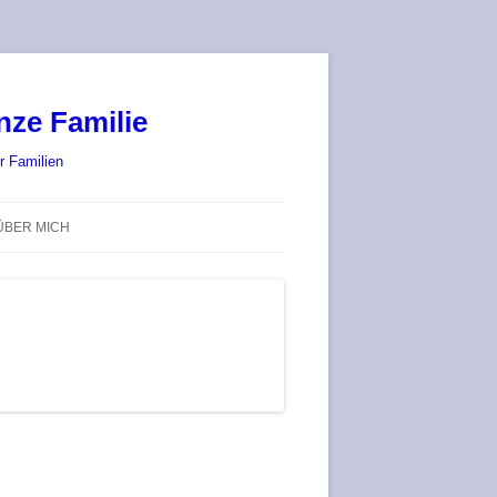
nze Familie
r Familien
ÜBER MICH
STADT-LAND-SPIELT 2025 – WIR
SIND (WIEDER) DABEI!
DEUFRINGER BRETTSPIEL-
TREFF
RATGEBER / BLOG