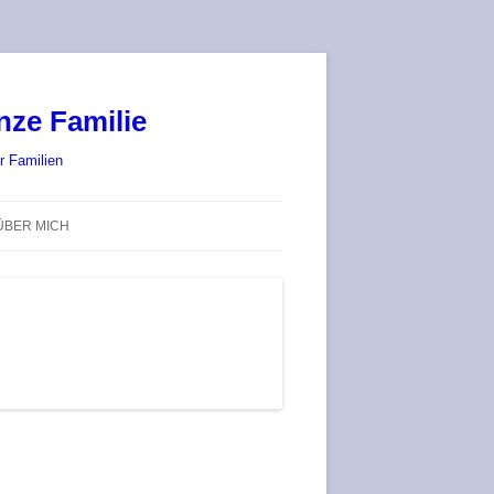
nze Familie
r Familien
ÜBER MICH
STADT-LAND-SPIELT 2025 – WIR
SIND (WIEDER) DABEI!
DEUFRINGER BRETTSPIEL-
TREFF
RATGEBER / BLOG