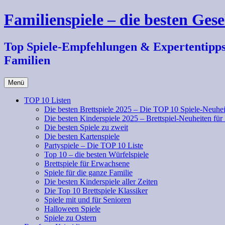
Zum
Familienspiele – die besten Gese
Inhalt
springen
Top Spiele-Empfehlungen & Expertentipps fü
Familien
Menü
TOP 10 Listen
Die besten Brettspiele 2025 – Die TOP 10 Spiele-Neuhei
Die besten Kinderspiele 2025 – Brettspiel-Neuheiten für
Die besten Spiele zu zweit
Die besten Kartenspiele
Partyspiele – Die TOP 10 Liste
Top 10 – die besten Würfelspiele
Brettspiele für Erwachsene
Spiele für die ganze Familie
Die besten Kinderspiele aller Zeiten
Die Top 10 Brettspiele Klassiker
Spiele mit und für Senioren
Halloween Spiele
Spiele zu Ostern