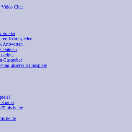
r Video Chat
 Spieler
eren Krimispielen
 & Antworten
e-Dateien
nsteiger
en Gastgeber
sting unserer Krimispiele
!
piele!
r Kinder
979 bis heute
bis heute