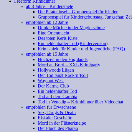
Freeform Krimidinner
ab 8 Jahre – Kinderspiele
Die Pirateninsel – Gruppenspiel für Kinder
Gruppenspiel für Kindergeburtstag, Jungschar, Zel
empfohlen ab 12 Jahre
Dunkle Mächte in der Magierschule
Eine Orientnacht
Des toten Kerls Kiste
Ein heldenhafter Tod (Kinderversion)
Krimispiele für Kinder und Jugendliche (FAQ)
empfohlen ab 15 Jahre
Hochzeit in den Highlands
Mord an Bord – XXL Krimiparty
Hollywoods Lügen
Der Tod tanzt Rock’n’Roll
Way out West
Der Karma Club
Ein heldenhafter Tod
Tod auf dem Gambia
Tod in Venedig – Krimidinner über Videochat
empfohlen für Erwachsene
Sex, Drugs & Death
Eiskalte Geschäfte
Mord in der Flüsterkneipe
Der Fluch des Pharao