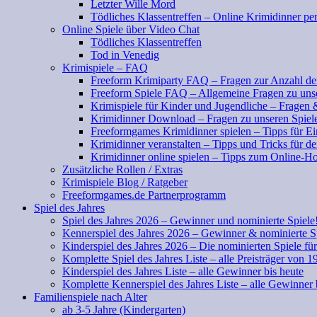
Letzter Wille Mord
Tödliches Klassentreffen – Online Krimidinner pe
Online Spiele über Video Chat
Tödliches Klassentreffen
Tod in Venedig
Krimispiele – FAQ
Freeform Krimiparty FAQ – Fragen zur Anzahl der
Freeform Spiele FAQ – Allgemeine Fragen zu uns
Krimispiele für Kinder und Jugendliche – Fragen
Krimidinner Download – Fragen zu unseren Spiel
Freeformgames Krimidinner spielen – Tipps für Ei
Krimidinner veranstalten – Tipps und Tricks für d
Krimidinner online spielen – Tipps zum Online-Ho
Zusätzliche Rollen / Extras
Krimispiele Blog / Ratgeber
Freeformgames.de Partnerprogramm
Spiel des Jahres
Spiel des Jahres 2026 – Gewinner und nominierte Spiele
Kennerspiel des Jahres 2026 – Gewinner & nominierte S
Kinderspiel des Jahres 2026 – Die nominierten Spiele fü
Komplette Spiel des Jahres Liste – alle Preisträger von 1
Kinderspiel des Jahres Liste – alle Gewinner bis heute
Komplette Kennerspiel des Jahres Liste – alle Gewinner 
Familienspiele nach Alter
ab 3-5 Jahre (Kindergarten)