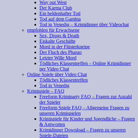
Way out West
Der Karma Club
Ein heldenhafter Tod
Tod auf dem Gambia
Tod in Venedig – Krimidinner über Videochat
empfohlen für Erwachsene
Sex, Drugs & Death
Eiskalte Geschäfte
Mord in der Flüsterkneipe
Der Fluch des Pharao
Letzter Wille Mord
Tödliches Klassentreffen – Online Krimidinner
per Video Chat
Online Spiele über Video Chat
Tödliches Klassentreffen
Tod in Venedig
Krimispiele – FAQ
Freeform Krimiparty FAQ – Fragen zur Anzahl
der Spieler
Freeform Spiele FAQ – Allgemeine Fragen zu
unseren Krimispielen
Krimispiele für Kinder und Jugendliche – Fragen
& Antworten
Krimidinner Download – Fragen zu unseren
Spiele-Dateien