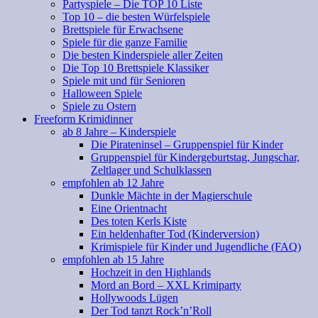
Partyspiele – Die TOP 10 Liste
Top 10 – die besten Würfelspiele
Brettspiele für Erwachsene
Spiele für die ganze Familie
Die besten Kinderspiele aller Zeiten
Die Top 10 Brettspiele Klassiker
Spiele mit und für Senioren
Halloween Spiele
Spiele zu Ostern
Freeform Krimidinner
ab 8 Jahre – Kinderspiele
Die Pirateninsel – Gruppenspiel für Kinder
Gruppenspiel für Kindergeburtstag, Jungschar,
Zeltlager und Schulklassen
empfohlen ab 12 Jahre
Dunkle Mächte in der Magierschule
Eine Orientnacht
Des toten Kerls Kiste
Ein heldenhafter Tod (Kinderversion)
Krimispiele für Kinder und Jugendliche (FAQ)
empfohlen ab 15 Jahre
Hochzeit in den Highlands
Mord an Bord – XXL Krimiparty
Hollywoods Lügen
Der Tod tanzt Rock’n’Roll