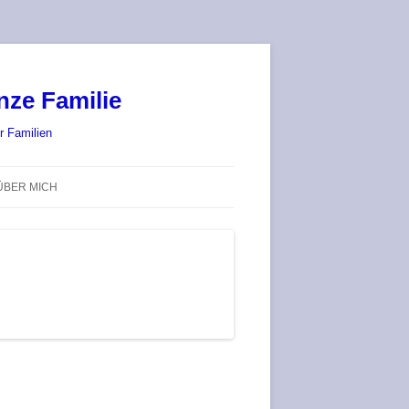
nze Familie
r Familien
ÜBER MICH
STADT-LAND-SPIELT 2025 – WIR
SIND (WIEDER) DABEI!
DEUFRINGER BRETTSPIEL-
TREFF
RATGEBER / BLOG