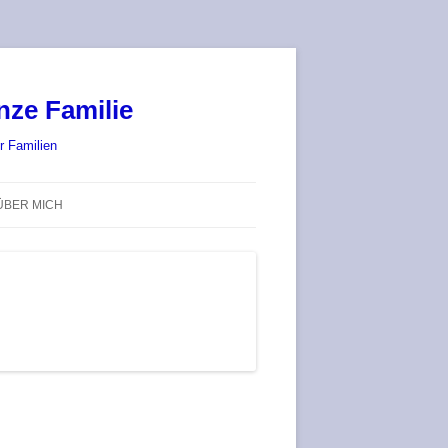
nze Familie
r Familien
ÜBER MICH
STADT-LAND-SPIELT 2025 – WIR
SIND (WIEDER) DABEI!
DEUFRINGER BRETTSPIEL-
TREFF
RATGEBER / BLOG