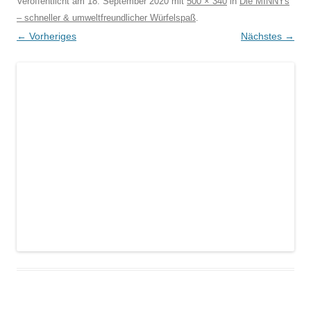
Veröffentlicht am
18. September 2020
mit
500 × 340
in
Die MINNYs
– schneller & umweltfreundlicher Würfelspaß
.
← Vorheriges
Nächstes →