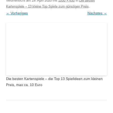
Veröffentlicht am
19. April 2020
mit
1200 × 630
in
Die besten
Kartenspiele – 13 kleine Top Spiele zum günstigen Preis
.
← Vorheriges
Nächstes →
Die besten Kartenspiele – die Top 13 Spielideen zum kleinen
Preis, max ca. 10 Euro