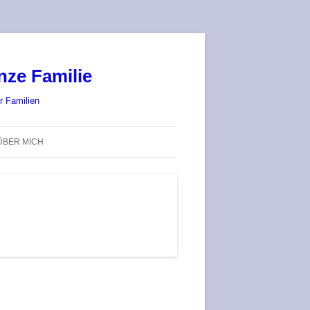
nze Familie
r Familien
ÜBER MICH
STADT-LAND-SPIELT 2025 – WIR
SIND (WIEDER) DABEI!
DEUFRINGER BRETTSPIEL-
TREFF
RATGEBER / BLOG