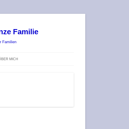
nze Familie
r Familien
ÜBER MICH
STADT-LAND-SPIELT 2025 – WIR
SIND (WIEDER) DABEI!
DEUFRINGER BRETTSPIEL-
TREFF
RATGEBER / BLOG