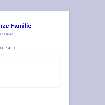
nze Familie
r Familien
ÜBER MICH
STADT-LAND-SPIELT 2025 – WIR
SIND (WIEDER) DABEI!
DEUFRINGER BRETTSPIEL-
TREFF
RATGEBER / BLOG