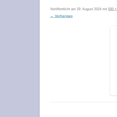
KRIMISPIELE – FAQ
Veröffentlicht am
29. August 2024
mit
500 ×
PARTYSPIELE – DIE TOP 10 LISTE
← Vorheriges
ZUSÄTZLICHE ROLLEN
TOP 10 – DIE BESTEN
WÜRFELSPIELE
KRIMISPIELE BLOG /
BRETTSPIELE FÜR ERWACHSENE
FREEFORMGAMES.D
PARTNERPROGRAM
SPIELE FÜR DIE GANZE FAMILIE
DIE BESTEN KINDERSPIELE
ALLER ZEITEN
DIE TOP 10 BRETTSPIELE
KLASSIKER
SPIELE MIT UND FÜR SENIOREN
HALLOWEEN SPIELE
SPIELE ZU OSTERN