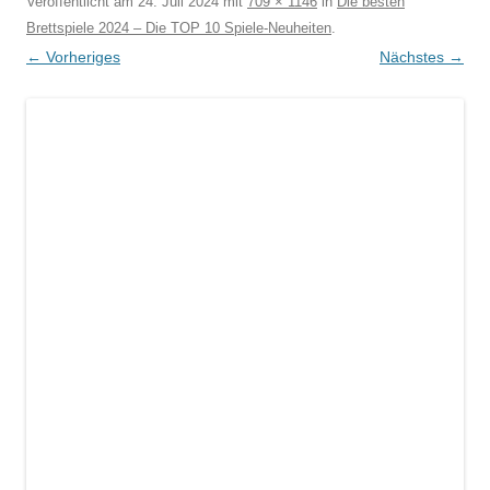
Veröffentlicht am
24. Juli 2024
mit
709 × 1146
in
Die besten
Brettspiele 2024 – Die TOP 10 Spiele-Neuheiten
.
← Vorheriges
Nächstes →