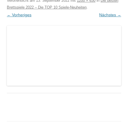
Veröffentlicht am
13. September 2022
mit
1200 × 630
in
Die besten
Brettspiele 2022 – Die TOP 10 Spiele-Neuheiten
.
← Vorheriges
Nächstes →