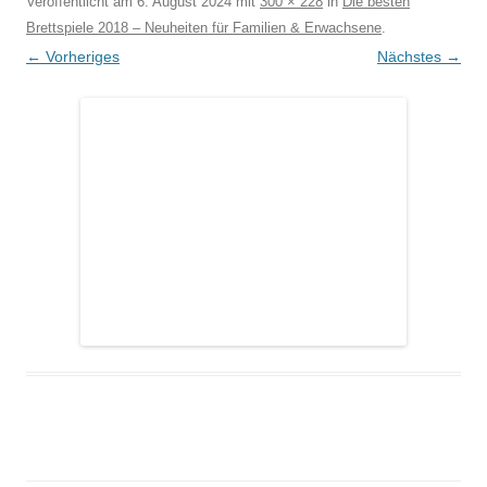
Veröffentlicht am
6. August 2024
mit
300 × 228
in
Die besten
Brettspiele 2018 – Neuheiten für Familien & Erwachsene
.
← Vorheriges
Nächstes →