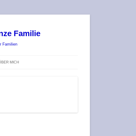
nze Familie
r Familien
ÜBER MICH
STADT-LAND-SPIELT 2025 – WIR
SIND (WIEDER) DABEI!
DEUFRINGER BRETTSPIEL-
TREFF
RATGEBER / BLOG